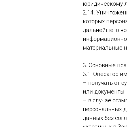
юридическому л
2.14. Уничтожен
которых персон
дальнейшего во
информационной
материальные н
3. Основные пра
3.1. Оператор им
– получать от 
или документы,
– в случае отз
персональных д
данных без сог
указанных в За