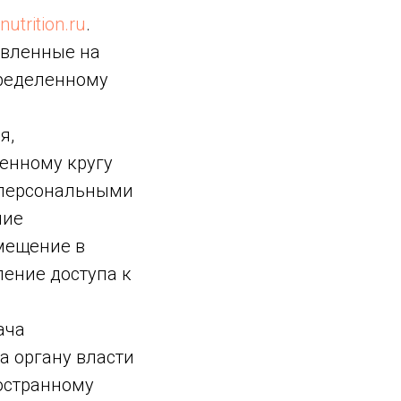
nutrition.ru
.
авленные на
пределенному
я,
енному кругу
 персональными
ние
мещение в
ение доступа к
ача
а органу власти
остранному