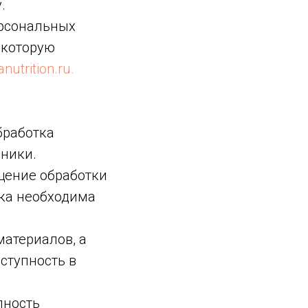
.
ерсональных
 которую
anutrition.ru.
бработка
ники.
щение обработки
тка необходима
материалов, а
ступность в
пность