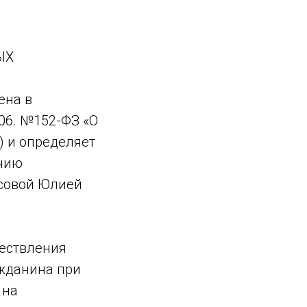
ЫХ
ена в
06. №152-ФЗ «О
) и определяет
ению
совой Юлией
ществления
ажданина при
 на