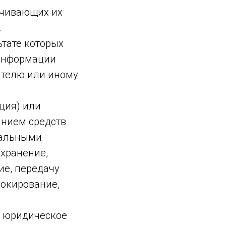
ечивающих их
.
ьтате которых
 информации
ателю или иному
ция) или
анием средств
нальными
 хранение,
ие, передачу
локирование,
, юридическое