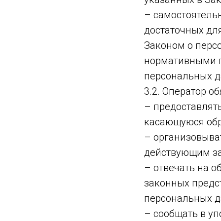
– самостоятельн
достаточных дл
Законом о перс
нормативными п
персональных д
3.2. Оператор об
– предоставлят
касающуюся обр
– организовыва
действующим за
– отвечать на 
законных предст
персональных д
– сообщать в у