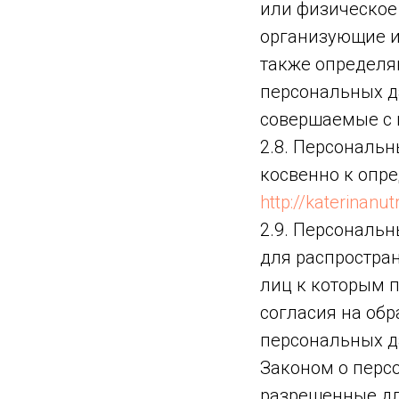
или физическое
организующие и
также определя
персональных д
совершаемые с
2.8. Персональ
косвенно к опр
http://katerinanutr
2.9. Персональ
для распростран
лиц к которым 
согласия на об
персональных д
Законом о перс
разрешенные дл