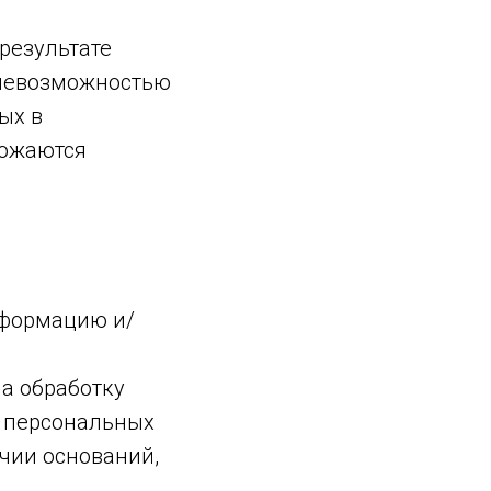
результате
 невозможностью
ых в
тожаются
нформацию и/
а обработку
у персональных
чии оснований,