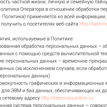
ость частной жизни, личную и семейную тайну
 политика Оператора в отношении обработки п
– Политика) применяется ко всей информации,
 получить о посетителях веб-сайта
http://katerin
нятия, используемые в Политике
ированная обработка персональных данных – о
анных с помощью средств вычислительной тех
ние персональных данных – временное прекра
анных (за исключением случаев, если обрабо
персональных данных).
 совокупность графических и информационных 
 для ЭВМ и баз данных, обеспечивающих их до
о сетевому адресу
http://katerinanutrition.ru
.
онная система персональных данных — совоку