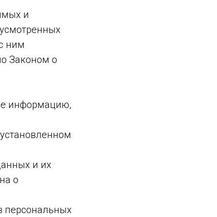
имых и
дусмотренных
с ним
о Законом о
бе информацию,
 установленном
данных и их
на о
в персональных