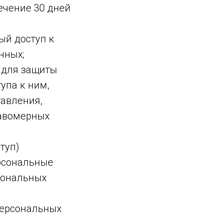
ечение 30 дней
ый доступ к
нных;
 для защиты
упа к ним,
тавления,
равомерных
туп)
ерсональные
сональных
персональных