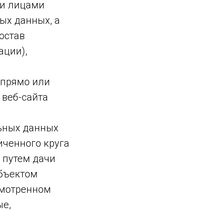
ми лицами
ых данных, а
остав
ации),
 прямо или
веб-сайта
ьных данных
иченного круга
 путем дачи
убъектом
смотренном
ые,